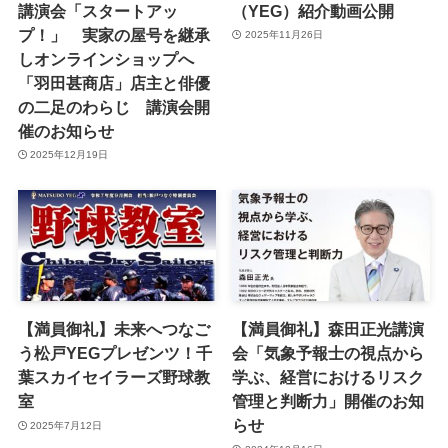
講演会「スタートアッ
（YEG）紹介動画公開
プ！」 実家の屋号を継承
2025年11月26日
しオンラインショップへ
「羽田甚商店」店主と俳優
の二足のわらじ 講演会開
催のお知らせ
2025年12月19日
【満員御礼】未来へつなご
【満員御礼】森田正光講演
う松戸YEGプレゼンツ！千
会「気象予報士の視点から
葉スカイセイラーズ野球教
学ぶ、経営におけるリスク
室
管理と判断力」開催のお知
らせ
2025年7月12日