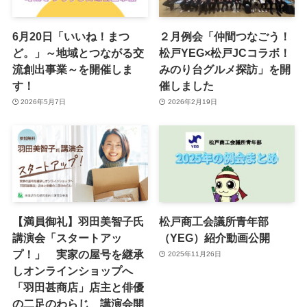
6月20日「いいね！まつ
２月例会「仲間つなごう！
ど。」～地域とつながる交
松戸YEG×松戸JCコラボ！
流創出事業～を開催しま
みのり台グルメ探訪」を開
す！
催しました
2026年5月7日
2026年2月19日
【満員御礼】羽田美智子氏
松戸商工会議所青年部
講演会「スタートアッ
（YEG）紹介動画公開
プ！」 実家の屋号を継承
2025年11月26日
しオンラインショップへ
「羽田甚商店」店主と俳優
の二足のわらじ 講演会開