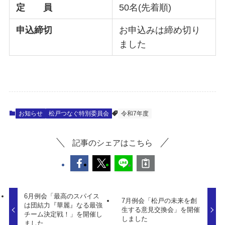
定 員
50名(先着順)
申込締切
お申込みは締め切り
ました
お知らせ
松戸つなぐ特別委員会
令和7年度
記事のシェアはこちら
6月例会「最高のスパイス
7月例会「松戸の未来を創
は団結力『華麗』なる最強
生する意見交換会」を開催
チーム決定戦！」を開催し
しました
ました