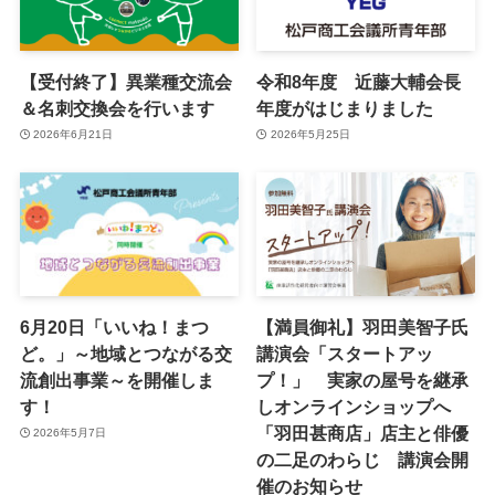
【受付終了】異業種交流会
令和8年度 近藤大輔会長
＆名刺交換会を行います
年度がはじまりました
2026年6月21日
2026年5月25日
6月20日「いいね！まつ
【満員御礼】羽田美智子氏
ど。」～地域とつながる交
講演会「スタートアッ
流創出事業～を開催しま
プ！」 実家の屋号を継承
す！
しオンラインショップへ
「羽田甚商店」店主と俳優
2026年5月7日
の二足のわらじ 講演会開
催のお知らせ