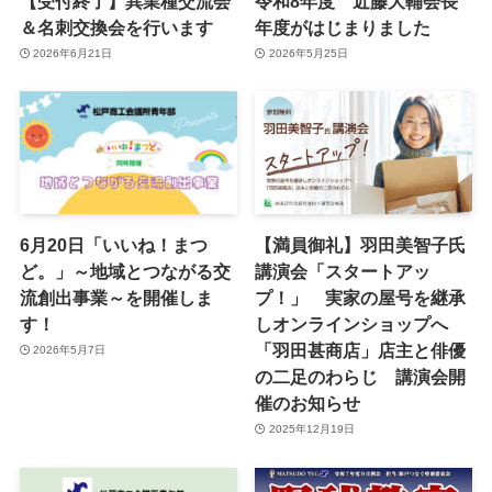
【受付終了】異業種交流会
令和8年度 近藤大輔会長
＆名刺交換会を行います
年度がはじまりました
2026年6月21日
2026年5月25日
6月20日「いいね！まつ
【満員御礼】羽田美智子氏
ど。」～地域とつながる交
講演会「スタートアッ
流創出事業～を開催しま
プ！」 実家の屋号を継承
す！
しオンラインショップへ
「羽田甚商店」店主と俳優
2026年5月7日
の二足のわらじ 講演会開
催のお知らせ
2025年12月19日